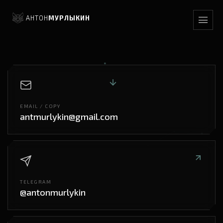
АНТОН
МУРЛЫКИН
EMAIL / COPY
antmurlykin@gmail.com
TELEGRAM
@antonmurlykin