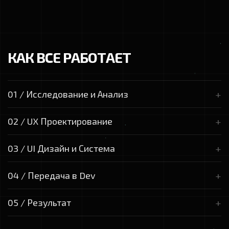
КАК ВСЕ РАБОТАЕТ
+
01 / Исследование и Анализ
Глубокий анализ конкурентов и бизнес-процессов.
+
02 / UX Проектирование
Формирование ТЗ, которое исключает разночтения на
этапе разработки.
Создание черно-белых прототипов (Wireframes) и
+
03 / UI Дизайн и Система
тестирование логики. Мы находим ошибки до того, как
начнем рисовать дизайн.
Самый творческий этап, здесь появляется разработка
+
04 / Передача в Dev
визуального стиля, создание компонентов и UI-кита для
быстрой сборки страниц в будущем.
Подготовка макетов, состояний (Hover, Active, Error) и
+
05 / Результат
адаптива. Авторский надзор за версткой.
Мы получаем готовый продукт, который работает на