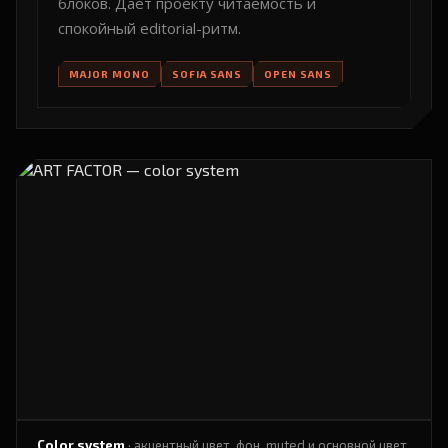
блоков. Даёт проекту читаемость и
спокойный editorial-ритм.
MAJOR MONO
SOFIA SANS
OPEN SANS
Color system
· акцентный цвет, фон, muted и основной цвет