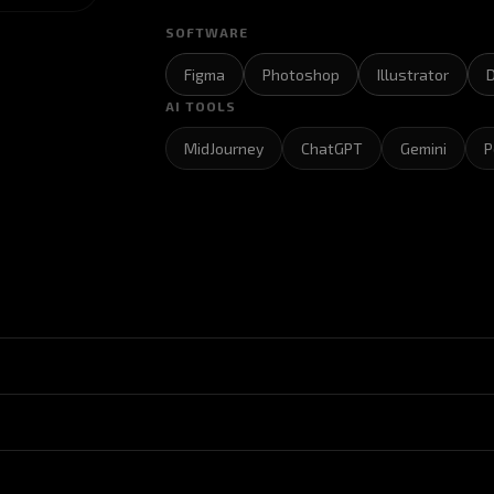
SOFTWARE
Figma
Photoshop
Illustrator
D
AI TOOLS
MidJourney
ChatGPT
Gemini
P
, конкурентов и клиентов.
 чтобы сайт решал бизнес-задачи, а не просто был красив
даем расположение блоков и логику пути пользователя.