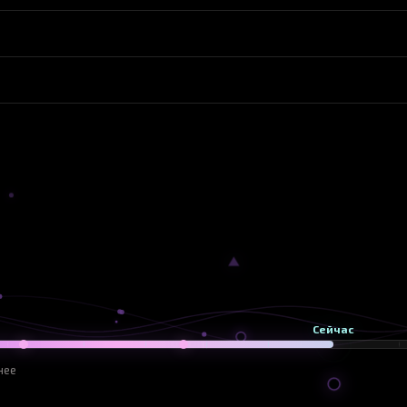
отором видна логика работы.
дбираю шрифты, палитру и графику. Делаю интерфейс эст
обильных и планшетах. Проверяю читаемость и отсутств
м стиле, вызывающие доверие.
a или передаю идеально структурированный макет в Figm
ально и работает удобно на любом устройстве.
проект или макет для передачи в разработку.
Сейчас
нее