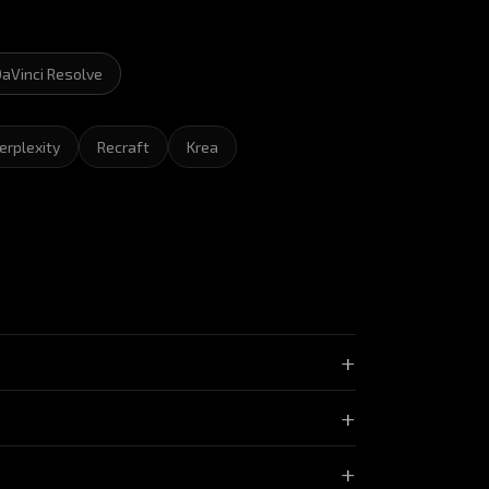
aVinci Resolve
erplexity
Recraft
Krea
+
+
ым.
+