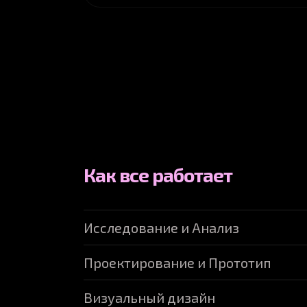
Как все работает
Исследование и Анализ
Погружаюсь в ваш проект. Изучаю бизнес
Проектирование и Прототип
Результат:
Четкая структура и стратегия,
Создаю прототип будущего сайта. Утверж
Визуальный дизайн