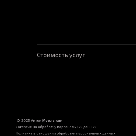
Стоимость услуг
*Start*
10 000 – 25 000 ₽
Срок: ~10 дней
Лендинг (3–4 блока) + Тексты
©
2025
Антон
Мурлыкин
Базовая адаптивность (моб)
Согласие на обработку персональных данных
Базовое SEO (метатеги)
Политика в отношении обработки персональных данных