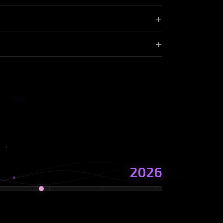
етичным и
+
ие технических
+
a для
2026