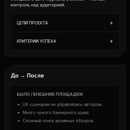
контроль над аудиторией.
+
ЦЕЛИ ПРОЕКТА
Создать независимую площадку-
+
КРИТЕРИИ УСПЕХА
агрегатор.
Сайт становится основной ссылкой в
Улучшить читабельность лонгридов:
коммуникациях. Пользователи проводят
типографика, сетка.
больше времени за чтением смежных статей,
Усилить узнаваемость личного бренда
растёт глубина просмотра и повторные
До → После
автора.
визиты.
БЫЛО / ВНЕШНИЕ ПЛОЩАДКИ
UX-сценарии не управлялись автором.
Много чужого баннерного шума.
Сложный поиск архивных обзоров.