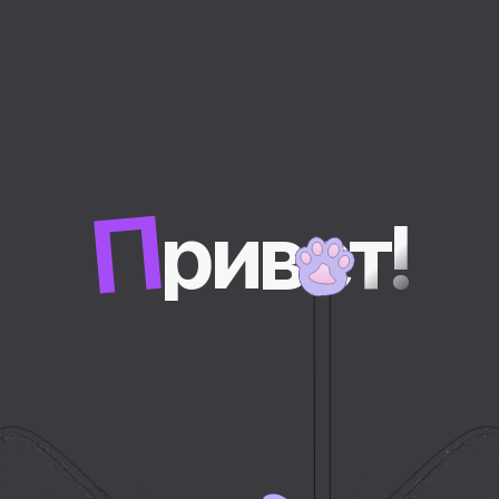
П
ривет!