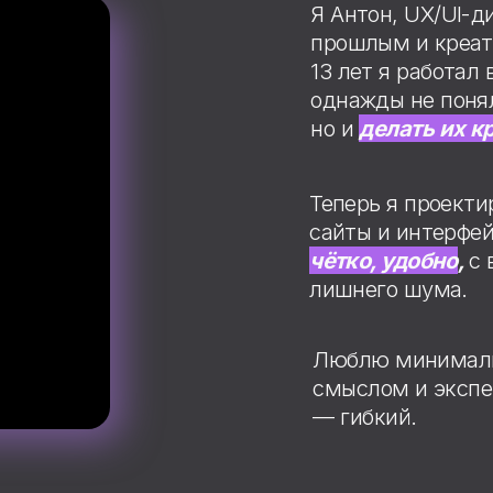
— гибкий.
намичная
ренде
С чем я работаю ?
ых