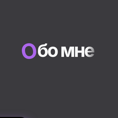
Я Антон, UX/UI-дизайнер с 
прошлым и креативным нас
О
бо мне
13 лет я работал в банковско
однажды не понял: хочу не т
но и
делать их красивыми 
Теперь я проектирую лендин
сайты и интерфейсы мобиль
чётко, удобно
,
с вниманием 
лишнего шума.
Люблю минимализм, кошек,
смыслом и экспериментиров