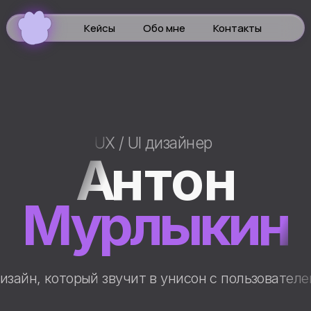
Кейсы
Обо мне
Контакты
UX / UI дизайнер
А
н
т
о
н
Мурлыкин
, который звучит в унисон с пользователем