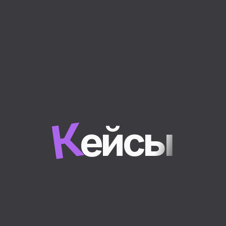
К
ейсы